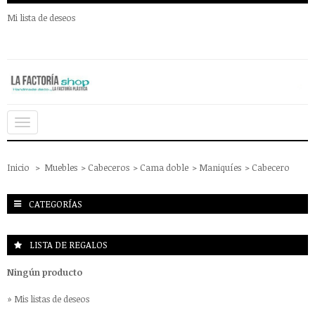
Mi lista de deseos
Navegación
Toggle
Inicio
>
Muebles
>
Cabeceros
>
Cama doble
>
Maniquíes
>
Cabecero
CATEGORÍAS
LISTA DE REGALOS
Ningún producto
» Mis listas de deseos